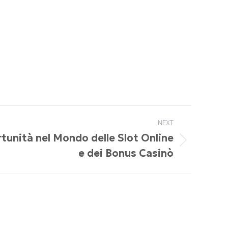
NEXT
tunità nel Mondo delle Slot Online
e dei Bonus Casinò