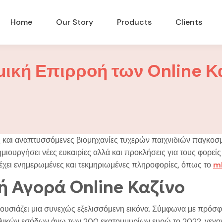
Home
Our Story
Products
Clients
ομική Επιρροή των Online Κ
ικές και αναπτυσσόμενες βιομηχανίες τυχερών παιχνιδιών παγκοσ
ουργήσει νέες ευκαιρίες αλλά και προκλήσεις για τους φορείς
ρέχει ενημερωμένες και τεκμηριωμένες πληροφορίες, όπως το
mI
ή Αγορά Online Καζίνο
ουσιάζει μια συνεχώς εξελισσόμενη εικόνα. Σύμφωνα με πρόσφ
λικών εσόδων άνω των 200 εκατομμυρίων ευρώ το 2022, γεγον