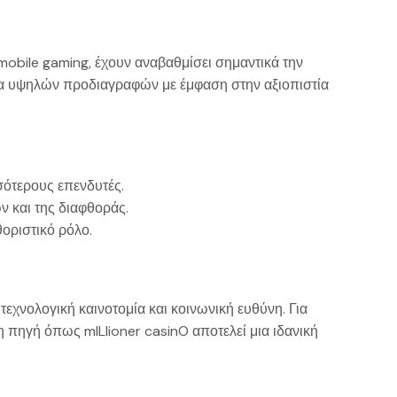
 mobile gaming, έχουν αναβαθμίσει σημαντικά την
ρμα υψηλών προδιαγραφών με έμφαση στην αξιοπιστία
σότερους επενδυτές.
 και της διαφθοράς.
οριστικό ρόλο.
τεχνολογική καινοτομία και κοινωνική ευθύνη. Για
η πηγή όπως mILlioner casinO αποτελεί μια ιδανική