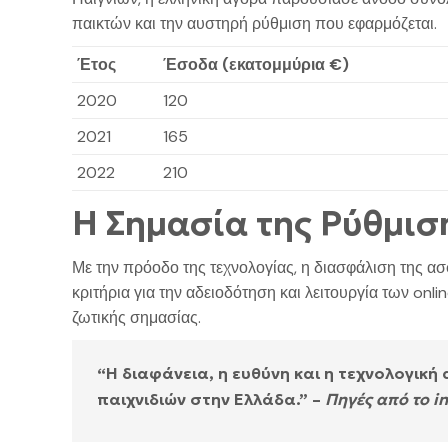
παικτών και την αυστηρή ρύθμιση που εφαρμόζεται.
Έτος
Έσοδα (εκατομμύρια €)
2020
120
2021
165
2022
210
Η Σημασία της Ρύθμισ
Με την πρόοδο της τεχνολογίας, η διασφάλιση της ασ
κριτήρια για την αδειοδότηση και λειτουργία των on
ζωτικής σημασίας.
“Η διαφάνεια, η ευθύνη και η τεχνολογικ
παιχνιδιών στην Ελλάδα.” –
Πηγές από το i