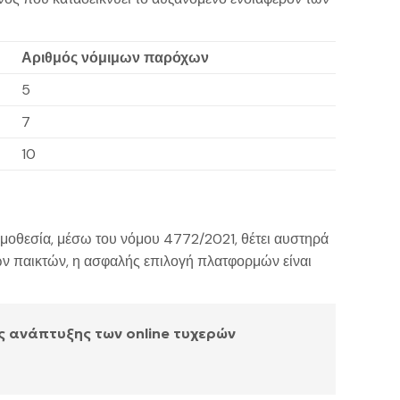
Αριθμός νόμιμων παρόχων
5
7
10
νομοθεσία, μέσω του νόμου 4772/2021, θέτει αυστηρά
 των παικτών, η ασφαλής επιλογή πλατφορμών είναι
ς ανάπτυξης των online τυχερών