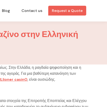
Blog
Contact us
Request a Quote
αζίνο στην Ελληνική
μίως. Στην Ελλάδα, η ραγδαία ψηφιοποίηση και η
 της αγοράς. Για μια βαθύτερη κατανόηση των
Llioner casinO
, είναι ουσιώδης.
ατα στοιχεία της Επιτροπής Εποπτείας και Ελέγχου
ός που καταδεικνύει το αυξανόμενο ενδιαφέρον των