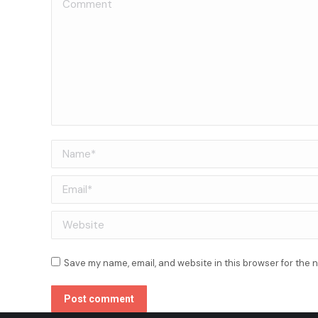
Comment
Name *
Email *
Website
Save my name, email, and website in this browser for the 
Post comment