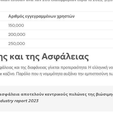
Αριθμός εγγεγραμμένων χρηστών
150,000
200,000
250,000
ης και της Ασφάλειας
φάλειας και της διαφάνειας γίνεται προτεραιότητα. Η ελληνική 
line καζίνο. Παρόλο που η νομιμότητα αυξάνει την εμπιστοσύνη
ή ασφάλεια αποτελούν κεντρικούς πυλώνες της βιώσιμη
ndustry report 2023