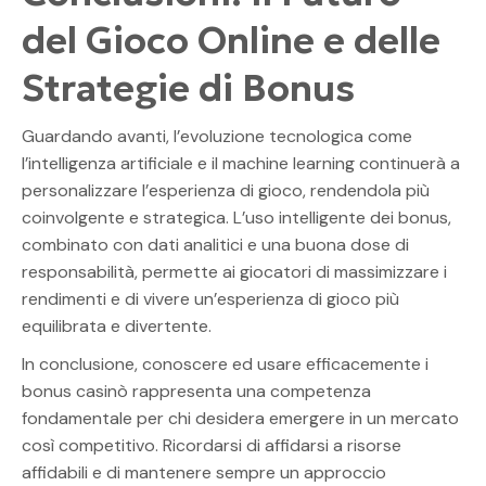
del Gioco Online e delle
Strategie di Bonus
Guardando avanti, l’evoluzione tecnologica come
l’intelligenza artificiale e il machine learning continuerà a
personalizzare l’esperienza di gioco, rendendola più
coinvolgente e strategica. L’uso intelligente dei bonus,
combinato con dati analitici e una buona dose di
responsabilità, permette ai giocatori di massimizzare i
rendimenti e di vivere un’esperienza di gioco più
equilibrata e divertente.
In conclusione, conoscere ed usare efficacemente i
bonus casinò rappresenta una competenza
fondamentale per chi desidera emergere in un mercato
così competitivo. Ricordarsi di affidarsi a risorse
affidabili e di mantenere sempre un approccio