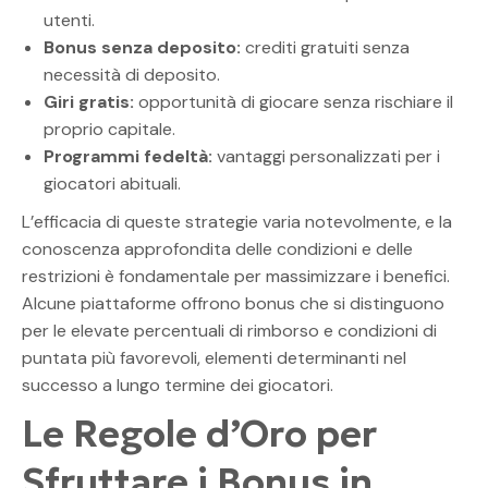
utenti.
Bonus senza deposito:
crediti gratuiti senza
necessità di deposito.
Giri gratis:
opportunità di giocare senza rischiare il
proprio capitale.
Programmi fedeltà:
vantaggi personalizzati per i
giocatori abituali.
L’efficacia di queste strategie varia notevolmente, e la
conoscenza approfondita delle condizioni e delle
restrizioni è fondamentale per massimizzare i benefici.
Alcune piattaforme offrono bonus che si distinguono
per le elevate percentuali di rimborso e condizioni di
puntata più favorevoli, elementi determinanti nel
successo a lungo termine dei giocatori.
Le Regole d’Oro per
Sfruttare i Bonus in