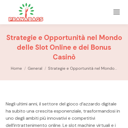
Strategie e Opportunità nel Mondo
delle Slot Online e dei Bonus
Casinò
You are here:
Home
General
Strategie e Opportunità nel Mondo…
Negli ultimi anni, il settore del gioco d’azzardo digitale
ha subito una crescita esponenziale, trasformandosi in
uno degli ambiti più innovativi e competitivi
dell’intrattenimento online. Le slot machine virtuali e i