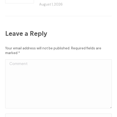
August 1, 2026
Leave a Reply
Your email address will not be published. Required fields are
marked
*
Comment
Name *