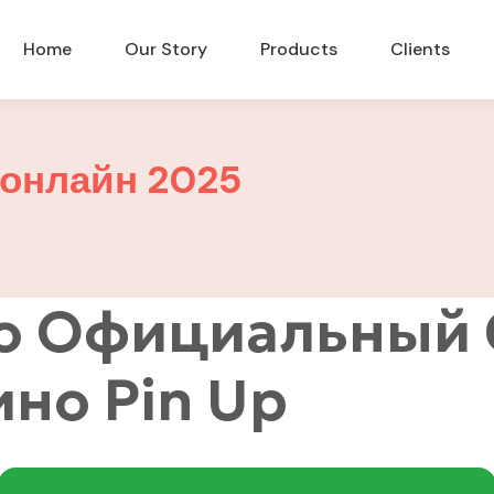
Home
Our Story
Products
Clients
ь онлайн 2025
о Официальный С
ино Pin Up