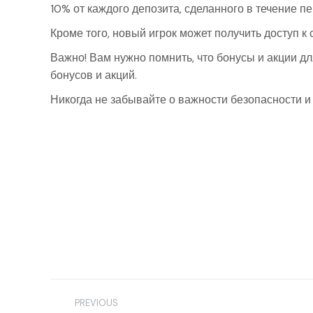
10% от каждого депозита, сделанного в течение п
Кроме того, новый игрок может получить доступ к
Важно! Вам нужно помнить, что бонусы и акции д
бонусов и акций.
Никогда не забывайте о важности безопасности и 
Post
PREVIOUS