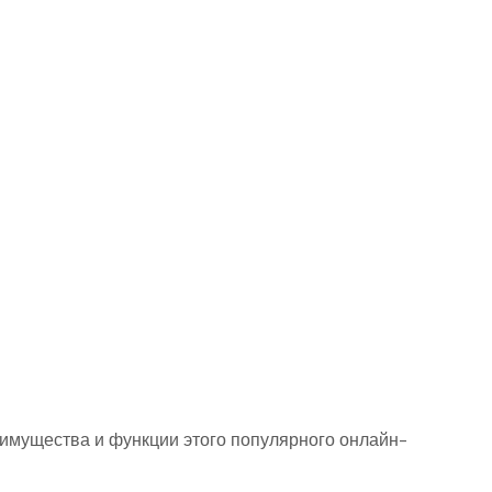
еимущества и функции этого популярного онлайн-