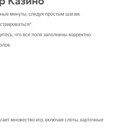
Up Казино
нные минуты, следуя простым шагам.
стрироваться”.
тесь, что все поля заполнены корректно.
олов.
агает множество игр, включая слоты, карточные