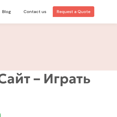
Blog
Contact us
Request a Quote
айт – Играть