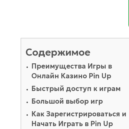
Содержимое
Преимущества Игры в
Онлайн Казино Pin Up
Быстрый доступ к играм
Большой выбор игр
Как Зарегистрироваться и
Начать Играть в Pin Up