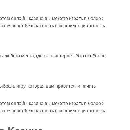
 этом онлайн-казино вы можете играть в более 3
обеспечивает безопасность и конфиденциальность
з любого места, где есть интернет. Это особенно
ыбрать игру, которая вам нравится, и начать
 этом онлайн-казино вы можете играть в более 3
обеспечивает безопасность и конфиденциальность