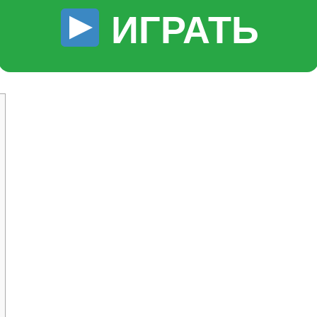
ИГРАТЬ