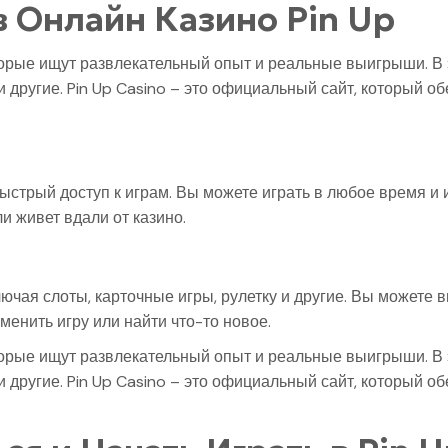
 Онлайн Казино Pin Up
которые ищут развлекательный опыт и реальные выигрыши. В
 и другие. Pin Up Casino – это официальный сайт, который 
ыстрый доступ к играм. Вы можете играть в любое время и и
и живет вдали от казино.
ючая слоты, карточные игры, рулетку и другие. Вы можете в
зменить игру или найти что-то новое.
которые ищут развлекательный опыт и реальные выигрыши. В
 и другие. Pin Up Casino – это официальный сайт, который 