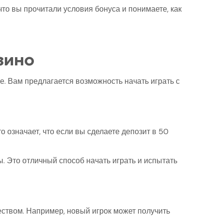
что вы прочитали условия бонуса и понимаете, как
зино
ке. Вам предлагается возможность начать играть с
о означает, что если вы сделаете депозит в 50
. Это отличный способ начать играть и испытать
еством. Например, новый игрок может получить