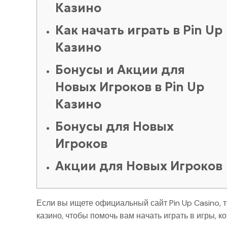
Казино
Как начать играть в Pin Up
Казино
Бонусы и Акции для
Новых Игроков в Pin Up
Казино
Бонусы для Новых
Игроков
Акции для Новых Игроков
Если вы ищете официальный сайт Pin Up Casino, 
казино, чтобы помочь вам начать играть в игры, к