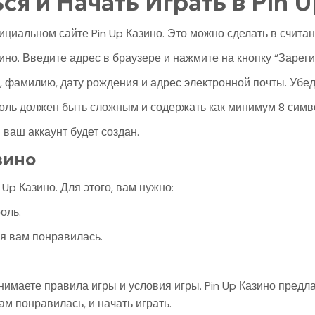
ся и Начать Играть в Pin 
ициальном сайте Pin Up Казино. Это можно сделать в счита
ино. Введите адрес в браузере и нажмите на кнопку “Зареги
 фамилию, дату рождения и адрес электронной почты. Убеди
роль должен быть сложным и содержать как минимум 8 симв
 ваш аккаунт будет создан.
зино
 Up Казино. Для этого, вам нужно:
оль.
ая вам понравилась.
нимаете правила игры и условия игры. Pin Up Казино предл
ам понравилась, и начать играть.