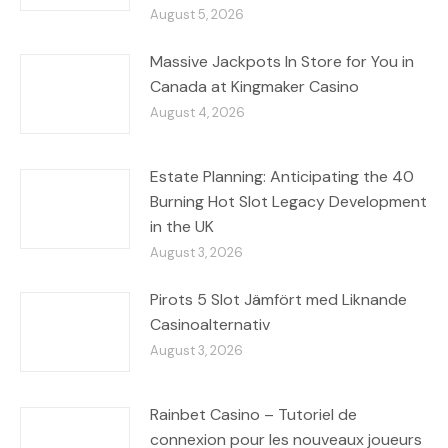
August 5, 2026
Massive Jackpots In Store for You in
Canada at Kingmaker Casino
August 4, 2026
Estate Planning: Anticipating the 40
Burning Hot Slot Legacy Development
in the UK
August 3, 2026
Pirots 5 Slot Jämfört med Liknande
Casinoalternativ
August 3, 2026
Rainbet Casino – Tutoriel de
connexion pour les nouveaux joueurs