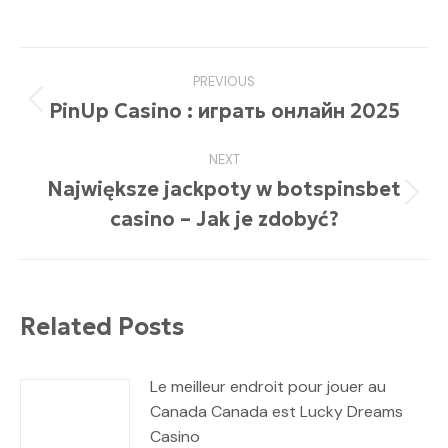
on
on
on
on
on
Facebook
Pinterest
LinkedIn
WhatsApp
Twitter
Post
PREVIOUS
navigation
PinUp Casino : играть онлайн 2025
Previous
post:
NEXT
Największe jackpoty w botspinsbet
Next
casino – Jak je zdobyć?
post:
Related Posts
Le meilleur endroit pour jouer au
Canada Canada est Lucky Dreams
Casino