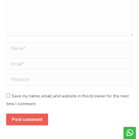
Name *
Email *
Website
Save my name, email, and website in this browser for the next
time I comment.
Post comment