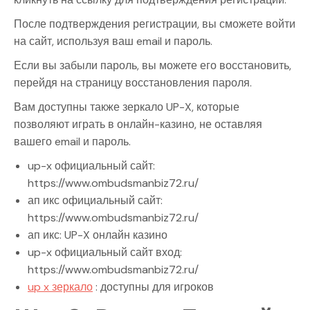
После подтверждения регистрации, вы сможете войти
на сайт, используя ваш email и пароль.
Если вы забыли пароль, вы можете его восстановить,
перейдя на страницу восстановления пароля.
Вам доступны также зеркало UP-X, которые
позволяют играть в онлайн-казино, не оставляя
вашего email и пароль.
up-x официальный сайт:
https://www.ombudsmanbiz72.ru/
ап икс официальный сайт:
https://www.ombudsmanbiz72.ru/
ап икс: UP-X онлайн казино
up-x официальный сайт вход:
https://www.ombudsmanbiz72.ru/
up x зеркало
: доступны для игроков