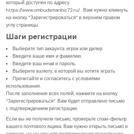
который доступен по адресу
https://www.ombudsmanbiz72.ru/ . Вам нужно кликнуть
на кнопку “Зарегистрироваться” в верхнем правом
углу страницы.
Шаги регистрации
Выберите тип аккаунта: игрок или дилер.
Введите ваше имя и фамилию.
Введите ваш email и пароль.
Выберите валюту, в которой вы хотите играть.
Прочитайте и согласитесь с условиями
использования.
После заполнения всех полей, нажмите на кнопку
“Зарегистрироваться”. Вам будет отправлено письмо
с подтверждением регистрации.
Если вы не получили письмо, проверьте спам-фильтр
вашего почтового ящика. Вам нужно открыть письмо и
кликнуть на ссылку для подтверждения регистрации.