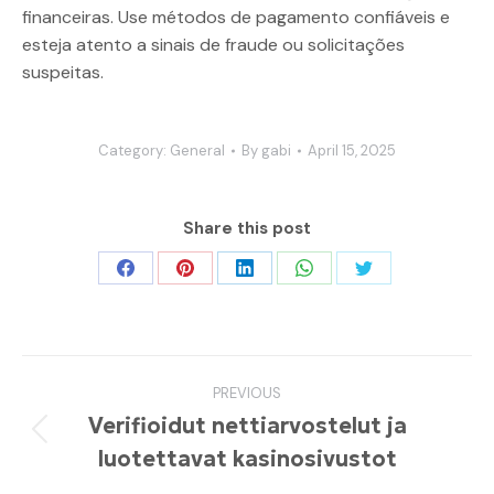
financeiras. Use métodos de pagamento confiáveis e
esteja atento a sinais de fraude ou solicitações
suspeitas.
Category:
General
By
gabi
April 15, 2025
Share this post
Share
Share
Share
Share
Share
on
on
on
on
on
Facebook
Pinterest
LinkedIn
WhatsApp
Twitter
Post
PREVIOUS
navigation
Verifioidut nettiarvostelut ja
Previous
luotettavat kasinosivustot
post: