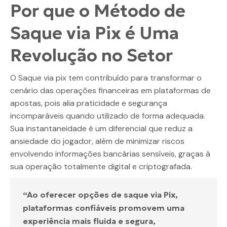
Por que o Método de
Saque via Pix é Uma
Revolução no Setor
O
Saque via pix
tem contribuído para transformar o
cenário das operações financeiras em plataformas de
apostas, pois alia praticidade e segurança
incomparáveis quando utilizado de forma adequada.
Sua instantaneidade é um diferencial que reduz a
ansiedade do jogador, além de minimizar riscos
envolvendo informações bancárias sensíveis, graças à
sua operação totalmente digital e criptografada.
“Ao oferecer opções de saque via Pix,
plataformas confiáveis promovem uma
experiência mais fluida e segura,