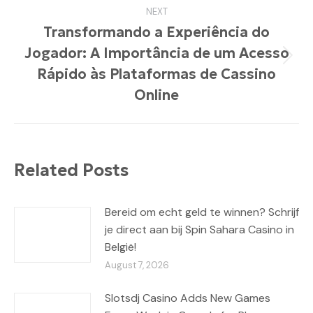
NEXT
Transformando a Experiência do
Jogador: A Importância de um Acesso
Next
Rápido às Plataformas de Cassino
post:
Online
Related Posts
Bereid om echt geld te winnen? Schrijf
je direct aan bij Spin Sahara Casino in
België!
August 7, 2026
Slotsdj Casino Adds New Games