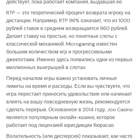
действует, пока работает компания, выдавшая ее.
RTP — это теоретический процент возврата игроку на
дистанции. Например, RTP 96% означает, что из 1000
рублей ставок в среднем возвращается 960 рублей.
Делает ставку на простые, но понятные слоты с
классической механикой. Microgaming известен
большим количеством игр и прогрессивными
джекпотами. Именно здесь появились одни из первых
миллионных выигрышей в слотах.
Перед началом игры важно установить личные
лимиты на время и расходы. Если вы чувствуете, что
игра перестает приносить удовольствие или начинает
влиять на вашу повседневную жизнь, рекомендуется
сделать перерыв. Основанное в 2014 году, Joo Casino
является популярным онлайн-казино, которое
работает под лицензией юрисдикции Кюрасао.
Волатильность (или дисперсия) показывает, как часто