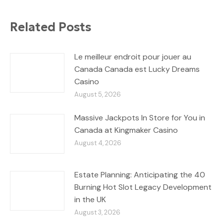
Related Posts
Le meilleur endroit pour jouer au
Canada Canada est Lucky Dreams
Casino
August 5, 2026
Massive Jackpots In Store for You in
Canada at Kingmaker Casino
August 4, 2026
Estate Planning: Anticipating the 40
Burning Hot Slot Legacy Development
in the UK
August 3, 2026