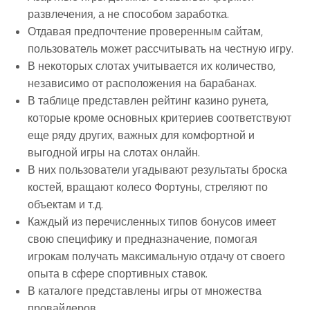
развлечения, а не способом заработка.
Отдавая предпочтение проверенным сайтам,
пользователь может рассчитывать на честную игру.
В некоторых слотах учитывается их количество,
независимо от расположения на барабанах.
В таблице представлен рейтинг казино рунета,
которые кроме основных критериев соответствуют
еще ряду других, важных для комфортной и
выгодной игры на слотах онлайн.
В них пользователи угадывают результаты броска
костей, вращают колесо Фортуны, стреляют по
объектам и т.д.
Каждый из перечисленных типов бонусов имеет
свою специфику и предназначение, помогая
игрокам получать максимальную отдачу от своего
опыта в сфере спортивных ставок.
В каталоге представлены игры от множества
провайдеров.