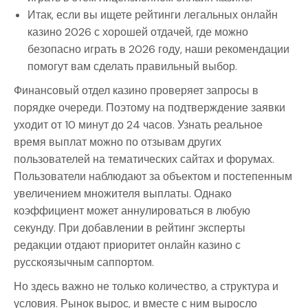
Итак, если вы ищете рейтинги легальных онлайн
казино 2026 с хорошей отдачей, где можно
безопасно играть в 2026 году, наши рекомендации
помогут вам сделать правильный выбор.
Финансовый отдел казино проверяет запросы в
порядке очереди. Поэтому на подтверждение заявки
уходит от 10 минут до 24 часов. Узнать реальное
время выплат можно по отзывам других
пользователей на тематических сайтах и форумах.
Пользователи наблюдают за объектом и постепенным
увеличением множителя выплаты. Однако
коэффициент может аннулироваться в любую
секунду. При добавлении в рейтинг эксперты
редакции отдают приоритет онлайн казино с
русскоязычным саппортом.
Но здесь важно не только количество, а структура и
условия. Рынок вырос, и вместе с ним выросло