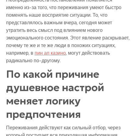
именно из-за того, что переживания умеют быстро
поменять наше восприятие ситуации. То, что
представлялось важным вчера, сегодня может
утратить весь смысл под влиянием нового
эмоционального состояния. Этот явление раскрывает,
почему те же и те же люди в похожих ситуациях,
например, в
пин ап казино
, могут действовать
радикально по-другому.
По какой причине
душевное настрой
меняет логику
предпочтения
Переживания действуют как сильный отбор, через
который поступает вся приходящая информация.