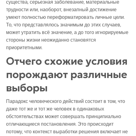
существа, серьезная заболевание, материальные
трудности или, наоборот, внезапный достижение
умеют полностью переформатировать личные цели.
То, что представлялось значимым до этих случаев,
может утратить всё значение, а до того игнорируемые
стороны жизни неожиданно становятся
приоритетными.
Отчего схожие условия
порождают различные
выборы
Парадокс человеческого действий состоит в том, что
даже тот же и тот же человек в одинаковых
обстоятельствах может совершать принципиально
отличающиеся постановления. Это происходит
потому, что контекст выработки решения включает не