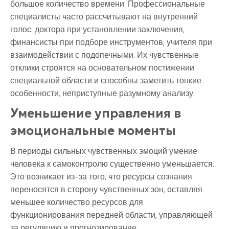
большое количество времени. Профессиональные
специалисты часто рассчитывают на внутренний
голос: доктора при установлении заключения,
финансисты при подборе инструментов, учителя при
взаимодействии с подопечными. Их чувственные
отклики строятся на основательном постижении
специальной области и способны заметить тонкие
особенности, неприступные разумному анализу.
Уменьшение управления в
эмоциональные моменты
В периоды сильных чувственных эмоций умение
человека к самоконтролю существенно уменьшается.
Это возникает из-за того, что ресурсы сознания
переносятся в сторону чувственных зон, оставляя
меньшее количество ресурсов для
функционирования передней области, управляющей
за регуляцию и прогнозирование.