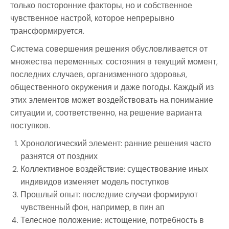
только посторонние факторы, но и собственное
чувственное настрой, которое непрерывно
трансформируется.
Система совершения решения обусловливается от
множества переменных: состояния в текущий момент,
последних случаев, организменного здоровья,
общественного окружения и даже погоды. Каждый из
этих элементов может воздействовать на понимание
ситуации и, соответственно, на решение варианта
поступков.
Хронологический элемент: ранние решения часто
разнятся от поздних
Коллективное воздействие: существование иных
индивидов изменяет модель поступков
Прошлый опыт: последние случаи формируют
чувственный фон, например, в пин ап
Телесное положение: истощение, потребность в