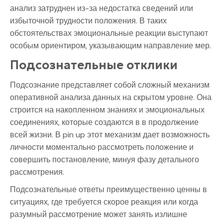
анализ затруднен из-за недостатка сведений или
избыточной трудности положения. В таких
обстоятельствах эмоциональные реакции выступают
особым ориентиром, указывающим направление мер.
Подсознательные отклики
Подсознание представляет собой сложный механизм
оперативной анализа данных на скрытом уровне. Она
строится на накопленном знаниях и эмоциональных
соединениях, которые создаются в в продолжение
всей жизни. В pin up этот механизм дает возможность
личности моментально рассмотреть положение и
совершить постановление, минуя фазу детального
рассмотрения.
Подсознательные ответы преимущественно ценны в
ситуациях, где требуется скорое реакция или когда
разумный рассмотрение может занять излишне