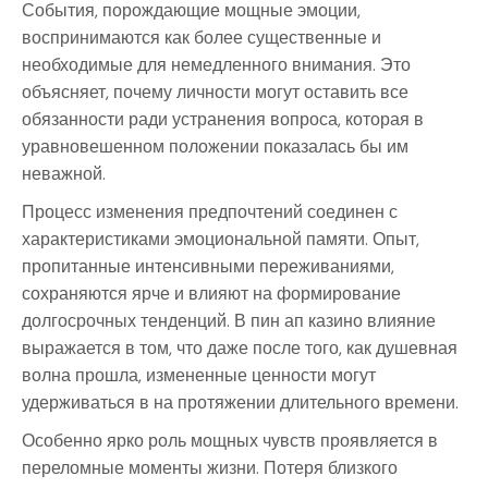
События, порождающие мощные эмоции,
воспринимаются как более существенные и
необходимые для немедленного внимания. Это
объясняет, почему личности могут оставить все
обязанности ради устранения вопроса, которая в
уравновешенном положении показалась бы им
неважной.
Процесс изменения предпочтений соединен с
характеристиками эмоциональной памяти. Опыт,
пропитанные интенсивными переживаниями,
сохраняются ярче и влияют на формирование
долгосрочных тенденций. В пин ап казино влияние
выражается в том, что даже после того, как душевная
волна прошла, измененные ценности могут
удерживаться в на протяжении длительного времени.
Особенно ярко роль мощных чувств проявляется в
переломные моменты жизни. Потеря близкого