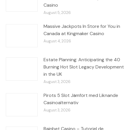
Casino
August 5, 2026
Massive Jackpots In Store for You in
Canada at Kingmaker Casino
August 4, 2026
Estate Planning: Anticipating the 40
Burning Hot Slot Legacy Development
in the UK
August 3, 2026
Pirots 5 Slot Jämfört med Liknande
Casinoalternativ
August 3, 2026
Rainbet Casino – Tutoriel de