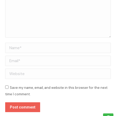
Name *
Email *
Website
Save my name, email, and website in this browser for the next
time I comment.
Post comment