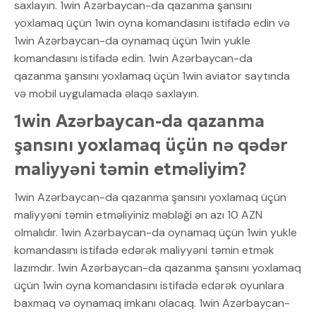
saxlayın. 1win Azərbaycan-da qazanma şansını
yoxlamaq üçün 1win oyna komandasını istifadə edin və
1win Azərbaycan-da oynamaq üçün 1win yukle
komandasını istifadə edin. 1win Azərbaycan-da
qazanma şansını yoxlamaq üçün 1win aviator saytında
və mobil uygulamada əlaqə saxlayın.
1win Azərbaycan-da qazanma
şansını yoxlamaq üçün nə qədər
maliyyəni təmin etməliyim?
1win Azərbaycan-da qazanma şansını yoxlamaq üçün
maliyyəni təmin etməliyiniz məbləği ən azı 10 AZN
olmalıdır. 1win Azərbaycan-da oynamaq üçün 1win yukle
komandasını istifadə edərək maliyyəni təmin etmək
lazımdır. 1win Azərbaycan-da qazanma şansını yoxlamaq
üçün 1win oyna komandasını istifadə edərək oyunlara
baxmaq və oynamaq imkanı olacaq. 1win Azərbaycan-