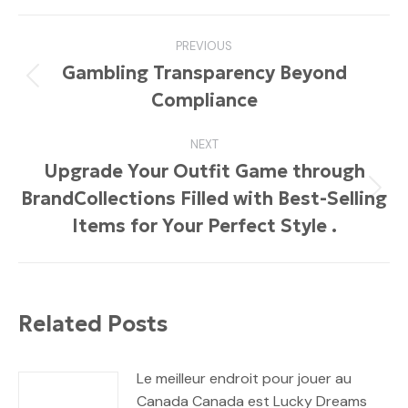
Facebook
Pinterest
LinkedIn
WhatsApp
Twitter
Post
PREVIOUS
navigation
Gambling Transparency Beyond
Previous
Compliance
post:
NEXT
Upgrade Your Outfit Game through
BrandCollections Filled with Best-Selling
Next
post:
Items for Your Perfect Style .
Related Posts
Le meilleur endroit pour jouer au
Canada Canada est Lucky Dreams