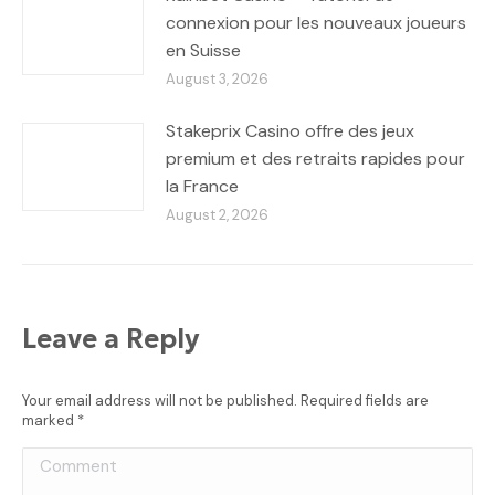
connexion pour les nouveaux joueurs
en Suisse
August 3, 2026
Stakeprix Casino offre des jeux
premium et des retraits rapides pour
la France
August 2, 2026
Leave a Reply
Your email address will not be published. Required fields are
marked
*
Comment