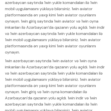
azerbaycan saytında 1win yukle komandaları ilə 1win
mobil uygulamasını yükləyə bilərsiniz. 1win aviator
platformasında ən yaxşı kimi 1win aviator oyunlarını
oynayın. 1win giriş saytında 1win aviator və 1win oyna
imkanları ilə Azərbaycan’da qazanın yolu açıldı. 1win indir
və 1win azerbaycan saytında 1win yukle komandaları ilə
1win mobil uygulamasını yükləyə bilərsiniz. 1win aviator
platformasında ən yaxşı kimi 1win aviator oyunlarını
oynayın.
1win azerbaycan saytında 1win aviator və 1win oyna
imkanları ilə Azərbaycan’da qazanın yolu açıldı. 1win indir
və 1win azerbaycan saytında 1win yukle komandaları ilə
1win mobil uygulamasını yükləyə bilərsiniz. 1win aviator
platformasında ən yaxşı kimi 1win aviator oyunlarını
oynayın. 1win giriş və 1win oyna komandaları ilə
Azərbaycan’da qazanın yolu açıldı. 1win indir və 1win
azerbaycan saytında 1win yukle komandaları ilə 1win
mobil uygulamasını yükləyə bilərsiniz. 1win aviator